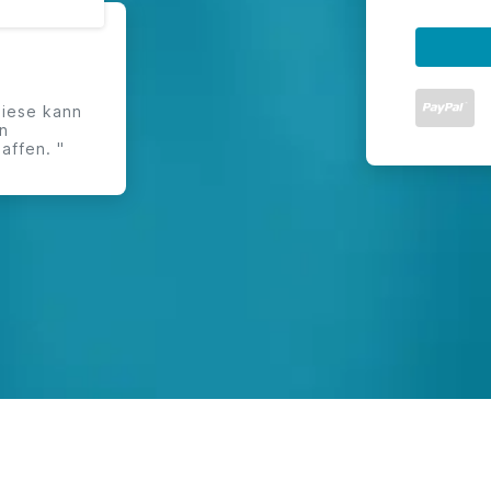
diese kann
n
affen. "